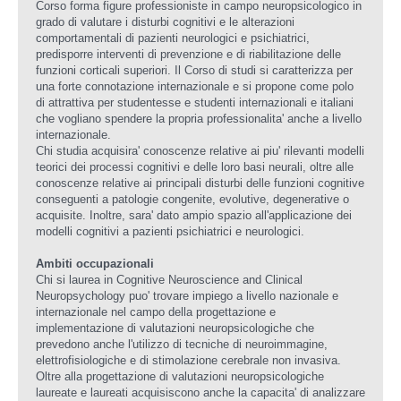
Corso forma figure professioniste in campo neuropsicologico in
grado di valutare i disturbi cognitivi e le alterazioni
comportamentali di pazienti neurologici e psichiatrici,
predisporre interventi di prevenzione e di riabilitazione delle
funzioni corticali superiori. Il Corso di studi si caratterizza per
una forte connotazione internazionale e si propone come polo
di attrattiva per studentesse e studenti internazionali e italiani
che vogliano spendere la propria professionalita' anche a livello
internazionale.
Chi studia acquisira' conoscenze relative ai piu' rilevanti modelli
teorici dei processi cognitivi e delle loro basi neurali, oltre alle
conoscenze relative ai principali disturbi delle funzioni cognitive
conseguenti a patologie congenite, evolutive, degenerative o
acquisite. Inoltre, sara' dato ampio spazio all'applicazione dei
modelli cognitivi a pazienti psichiatrici e neurologici.
Ambiti occupazionali
Chi si laurea in Cognitive Neuroscience and Clinical
Neuropsychology puo' trovare impiego a livello nazionale e
internazionale nel campo della progettazione e
implementazione di valutazioni neuropsicologiche che
prevedono anche l'utilizzo di tecniche di neuroimmagine,
elettrofisiologiche e di stimolazione cerebrale non invasiva.
Oltre alla progettazione di valutazioni neuropsicologiche
laureate e laureati acquisiscono anche la capacita' di analizzare