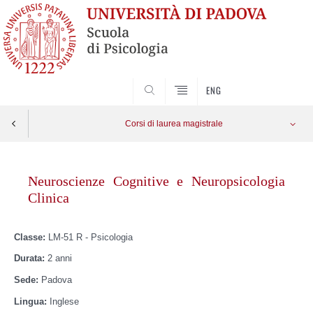
SEARCH
ENG
Corsi di laurea magistrale
Skip
to
Neuroscienze Cognitive e Neuropsicologia
content
Clinica
Classe:
LM-51 R - Psicologia
Durata:
2 anni
Sede:
Padova
Lingua:
Inglese