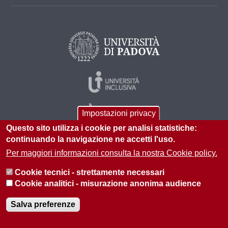
Impostazioni privacy
Questo sito utilizza i cookie per analisi statistiche:
continuando la navigazione ne accetti l'uso.
Per maggiori informazioni consulta la nostra Cookie policy.
© 2026 Università di Padova - Tutti i diritti riservati
P.I. 00742430283 C.F. 80006480281
Cookie tecnici - strettamente necessari
Cookie analitici - misurazione anonima audience
Informazioni sul sito
Privacy policy
Salva preferenze