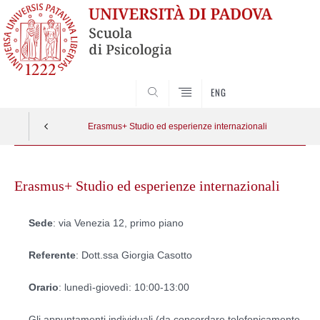
SEARCH
ENG
Erasmus+ Studio ed esperienze internazionali
Skip
to
Erasmus+ Studio ed esperienze internazionali
content
Sede
: via Venezia 12, primo piano
Referente
: Dott.ssa Giorgia Casotto
Orario
: lunedì-giovedì: 10:00-13:00
Gli appuntamenti individuali (da concordare telefonicamente