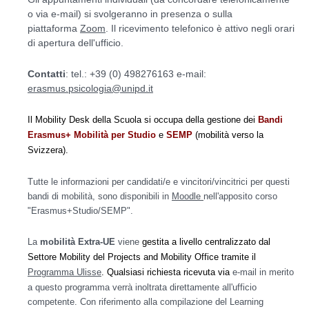
o via e-mail) si svolgeranno in presenza o sulla
piattaforma
Zoom
. I
l ricevimento telefonico è attivo negli orari
di apertura dell'ufficio.
Contatti
: tel.: +39 (0) 498276163 e-mail:
erasmus.psicologia@unipd.it
Il Mobility Desk della Scuola si occupa della gestione dei
Bandi
Erasmus+ Mobilità per Studio
e
SEMP
(mobilità verso la
Svizzera).
Tutte le informazioni per candidati/e e vincitori/vincitrici per questi
bandi di mobilità, sono disponibili in
Moodle
nell'apposito corso
"Erasmus+Studio/SEMP"
.
La
mobilità Extra-UE
viene
gestita a livello centralizzato dal
Settore Mobility del Projects and Mobility Office tramite il
Programma Ulisse
. Q
ualsiasi richiesta ricevuta via
e-mail in merito
a questo programma verrà inoltrata direttamente all'ufficio
competente. Con riferimento alla compilazione del Learning